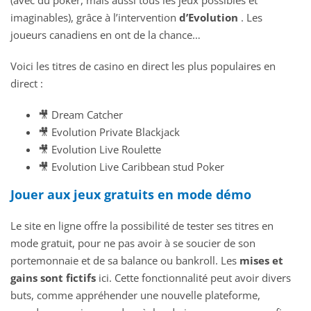
(avec du poker, mais aussi tous les jeux possibles et
imaginables), grâce à l’intervention
d’Evolution
. Les
joueurs canadiens en ont de la chance…
Voici les titres de casino en direct les plus populaires en
direct :
🎥 Dream Catcher
🎥 Evolution Private Blackjack
🎥 Evolution Live Roulette
🎥 Evolution Live Caribbean stud Poker
Jouer aux jeux gratuits en mode démo
Le site en ligne offre la possibilité de tester ses titres en
mode gratuit, pour ne pas avoir à se soucier de son
portemonnaie et de sa balance ou bankroll. Les
mises et
gains sont fictifs
ici. Cette fonctionnalité peut avoir divers
buts, comme appréhender une nouvelle plateforme,