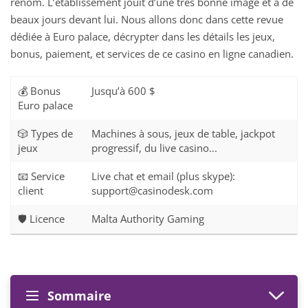
renom. L’établissement jouit d’une très bonne image et a de
beaux jours devant lui. Nous allons donc dans cette revue
dédiée à Euro palace, décrypter dans les détails les jeux,
bonus, paiement, et services de ce casino en ligne canadien.
💰 Bonus
Jusqu’à 600 $
Euro palace
🎲 Types de
Machines à sous, jeux de table, jackpot
jeux
progressif, du live casino...
📧 Service
Live chat et email (plus skype):
client
support@casinodesk.com
🛡️ Licence
Malta Authority Gaming
Sommaire