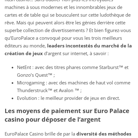
machines à sous modernes et les innombrables jeux de
cartes et de table qui se bousculent sur cette ludothèque de
rêve. Mais qui peuvent alors être les génies derrière cette
superbe collection de divertissements ? Et bien figurez-vous
qu’EuroPalace a convoqué pour vous les trois meilleurs
éditeurs au monde,
leaders incontestés du marché de la
création de jeux
d’argent sur internet, à savoir :
NetEnt : avec des titres phares comme Starburst™ et
Gonzo’s Quest™ ;
Microgaming : avec des machines de haut vol comme
Thunderstruck™ et Avalon ™ ;
Evolution : le meilleur provider de jeux en direct.
Les moyens de paiement sur Euro Palace
casino pour déposer de l’argent
EuroPalace Casino brille de par la
diversité des méthodes