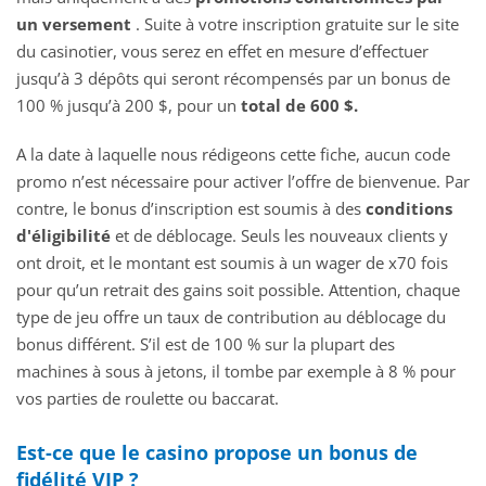
un versement
. Suite à votre inscription gratuite sur le site
du casinotier, vous serez en effet en mesure d’effectuer
jusqu’à 3 dépôts qui seront récompensés par un bonus de
100 % jusqu’à 200 $, pour un
total de 600 $.
A la date à laquelle nous rédigeons cette fiche, aucun code
promo n’est nécessaire pour activer l’offre de bienvenue. Par
contre, le bonus d’inscription est soumis à des
conditions
d'éligibilité
et de déblocage. Seuls les nouveaux clients y
ont droit, et le montant est soumis à un wager de x70 fois
pour qu’un retrait des gains soit possible. Attention, chaque
type de jeu offre un taux de contribution au déblocage du
bonus différent. S’il est de 100 % sur la plupart des
machines à sous à jetons, il tombe par exemple à 8 % pour
vos parties de roulette ou baccarat.
Est-ce que le casino propose un bonus de
fidélité VIP ?