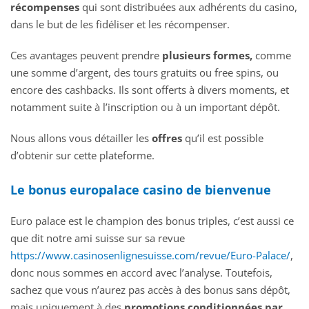
récompenses
qui sont distribuées aux adhérents du casino,
dans le but de les fidéliser et les récompenser.
Ces avantages peuvent prendre
plusieurs formes,
comme
une somme d’argent, des tours gratuits ou free spins, ou
encore des cashbacks. Ils sont offerts à divers moments, et
notamment suite à l’inscription ou à un important dépôt.
Nous allons vous détailler les
offres
qu’il est possible
d’obtenir sur cette plateforme.
Le bonus europalace casino de bienvenue
Euro palace est le champion des bonus triples, c’est aussi ce
que dit notre ami suisse sur sa revue
https://www.casinosenlignesuisse.com/revue/Euro-Palace/
,
donc nous sommes en accord avec l’analyse. Toutefois,
sachez que vous n’aurez pas accès à des bonus sans dépôt,
mais uniquement à des
promotions conditionnées par