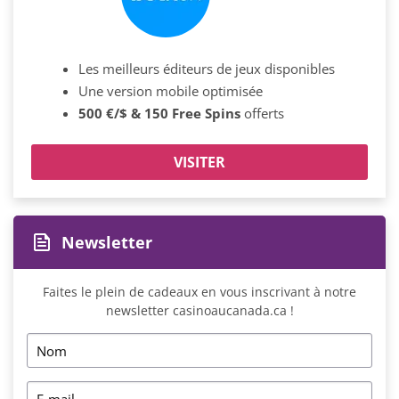
Les meilleurs éditeurs de jeux disponibles
Une version mobile optimisée
500 €/$ & 150 Free Spins
offerts
VISITER
Newsletter
Faites le plein de cadeaux en vous inscrivant à notre
newsletter casinoaucanada.ca !