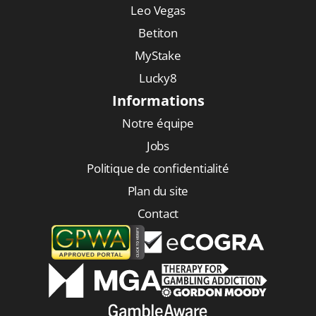
Leo Vegas
Betiton
MyStake
Lucky8
Informations
Notre équipe
Jobs
Politique de confidentialité
Plan du site
Contact