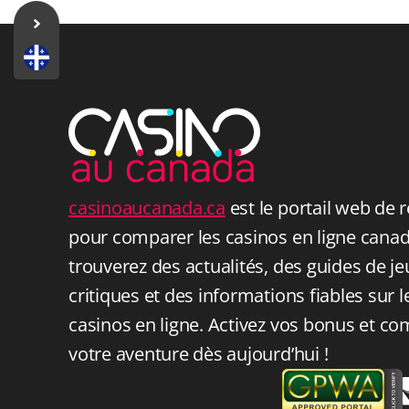
casinoaucanada.ca
est le portail web de 
pour comparer les casinos en ligne canad
trouverez des actualités, des guides de je
critiques et des informations fiables sur l
casinos en ligne. Activez vos bonus et 
votre aventure dès aujourd’hui !