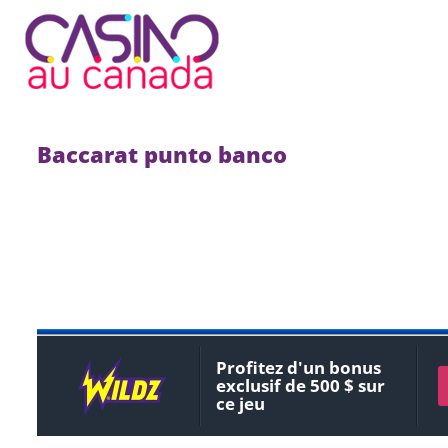
Baccarat punto banco
Profitez d'un bonus
exclusif de 500 $ sur
ce jeu