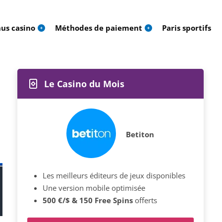
us casino
Méthodes de paiement
Paris sportifs
Le Casino du Mois
Betiton
Les meilleurs éditeurs de jeux disponibles
Une version mobile optimisée
500 €/$ & 150 Free Spins
offerts