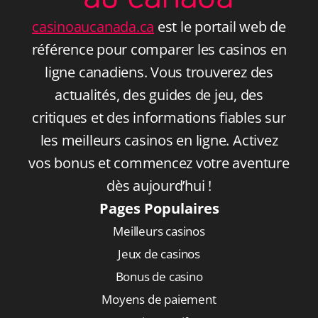
casinoaucanada.ca
est le portail web de
référence pour comparer les casinos en
ligne canadiens. Vous trouverez des
actualités, des guides de jeu, des
critiques et des informations fiables sur
les meilleurs casinos en ligne. Activez
vos bonus et commencez votre aventure
dès aujourd’hui !
Pages Populaires
Meilleurs casinos
Jeux de casinos
Bonus de casino
Moyens de paiement