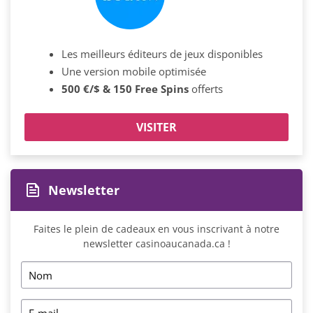
Les meilleurs éditeurs de jeux disponibles
Une version mobile optimisée
500 €/$ & 150 Free Spins
offerts
VISITER
Newsletter
Faites le plein de cadeaux en vous inscrivant à notre
newsletter casinoaucanada.ca !