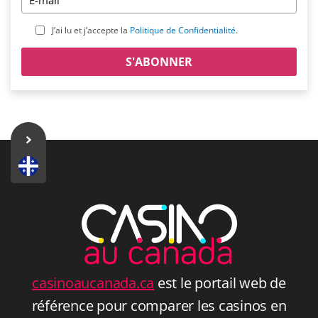
J’ai lu et j’accepte la
Politique de Confidentialité
.
casinoaucanada.ca
est le portail web de
référence pour comparer les casinos en