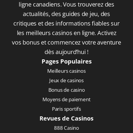
ligne canadiens. Vous trouverez des
actualités, des guides de jeu, des
critiques et des informations fiables sur
les meilleurs casinos en ligne. Activez
vos bonus et commencez votre aventure
dès aujourd’hui !
Pages Populaires
Meilleurs casinos
Jeux de casinos
Bonus de casino
Moyens de paiement
Paris sportifs
Revues de Casinos
888 Casino