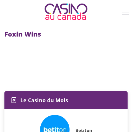
Casino en ligne
Foxin Wins
Jeux de casino
Bonus casino
Méthodes de
paiement
Paris sportifs
Le Casino du Mois
Betiton