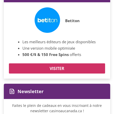
Betiton
Les meilleurs éditeurs de jeux disponibles
Une version mobile optimisée
500 €/$ & 150 Free Spins
offerts
VISITER
Newsletter
Faites le plein de cadeaux en vous inscrivant à notre
newsletter casinoaucanada.ca !