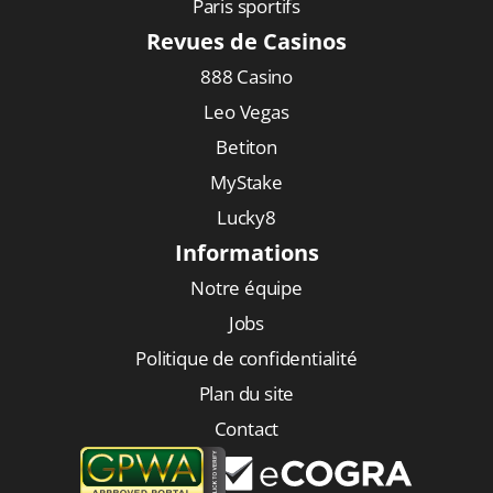
Paris sportifs
Revues de Casinos
888 Casino
Leo Vegas
Betiton
MyStake
Lucky8
Informations
Notre équipe
Jobs
Politique de confidentialité
Plan du site
Contact