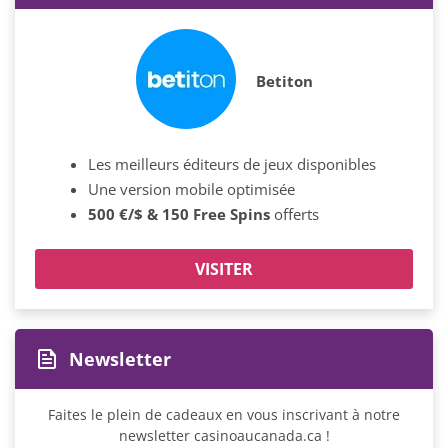
Betiton
Les meilleurs éditeurs de jeux disponibles
Une version mobile optimisée
500 €/$ & 150 Free Spins
offerts
VISITER
Newsletter
Faites le plein de cadeaux en vous inscrivant à notre
newsletter casinoaucanada.ca !