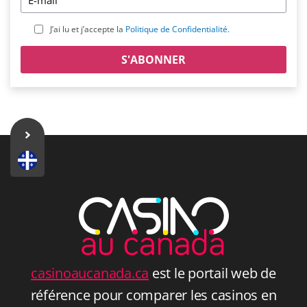
J’ai lu et j’accepte la
Politique de Confidentialité
.
casinoaucanada.ca
est le portail web de
référence pour comparer les casinos en