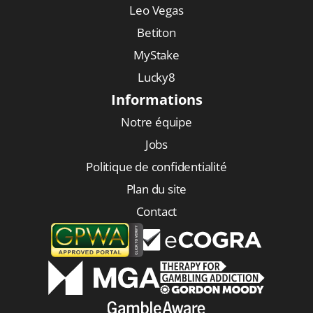
Leo Vegas
Betiton
MyStake
Lucky8
Informations
Notre équipe
Jobs
Politique de confidentialité
Plan du site
Contact