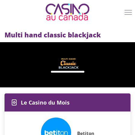
Casino en ligne
Multi hand classic blackjack
Jeux de casino
Bonus casino
Méthodes de
paiement
Paris sportifs
Le Casino du Mois
Betiton