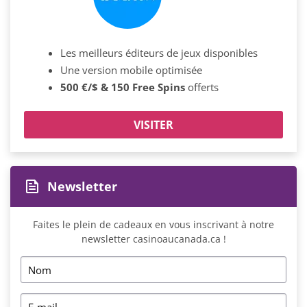
Les meilleurs éditeurs de jeux disponibles
Une version mobile optimisée
500 €/$ & 150 Free Spins
offerts
VISITER
Newsletter
Faites le plein de cadeaux en vous inscrivant à notre
newsletter casinoaucanada.ca !