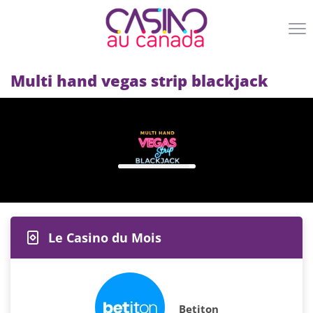
Casino en ligne
Multi hand vegas strip blackjack
Jeux de casino
Bonus casino
Méthodes de
paiement
Paris sportifs
Le Casino du Mois
Betiton