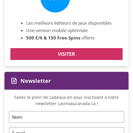
Les meilleurs éditeurs de jeux disponibles
Une version mobile optimisée
500 €/$ & 150 Free Spins
offerts
VISITER
Newsletter
Faites le plein de cadeaux en vous inscrivant à notre
newsletter casinoaucanada.ca !