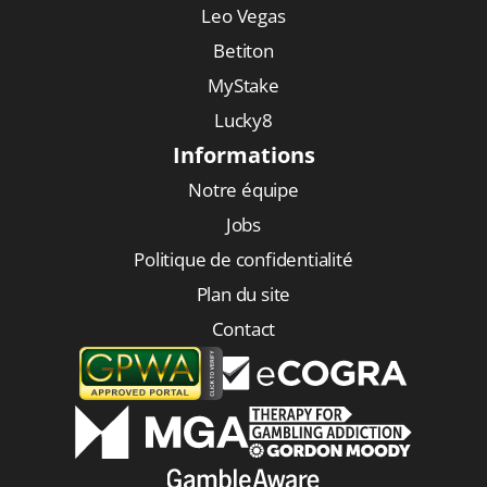
Leo Vegas
Betiton
MyStake
Lucky8
Informations
Notre équipe
Jobs
Politique de confidentialité
Plan du site
Contact