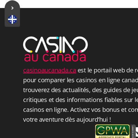
casinoaucanada.ca
est le portail web de 
pour comparer les casinos en ligne canad
trouverez des actualités, des guides de je
critiques et des informations fiables sur l
casinos en ligne. Activez vos bonus et 
votre aventure dès aujourd’hui !