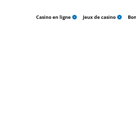
Casino en ligne
Jeux de casino
Bon