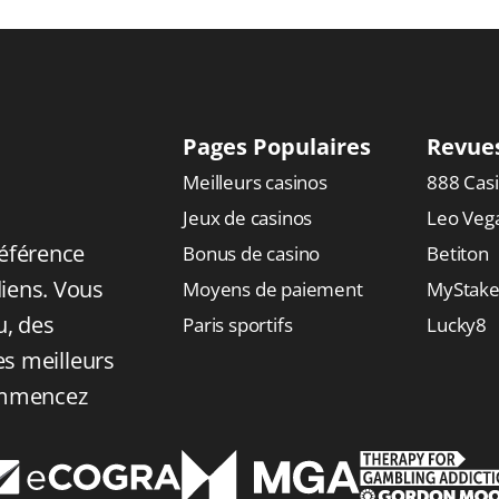
Pages Populaires
Revues
Meilleurs casinos
888 Cas
Jeux de casinos
Leo Veg
référence
Bonus de casino
Betiton
iens. Vous
Moyens de paiement
MyStak
u, des
Paris sportifs
Lucky8
es meilleurs
commencez