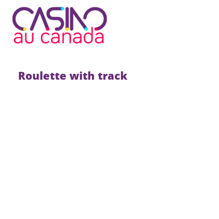
Roulette with track