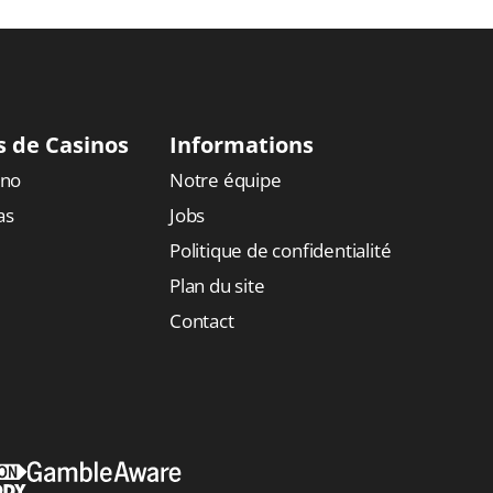
 de Casinos
Informations
ino
Notre équipe
as
Jobs
Politique de confidentialité
e
Plan du site
Contact