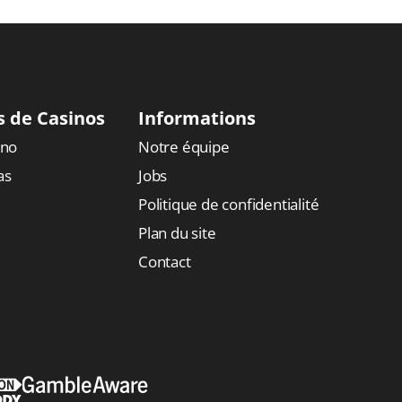
 de Casinos
Informations
ino
Notre équipe
as
Jobs
Politique de confidentialité
e
Plan du site
Contact