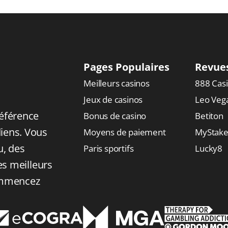
Pages Populaires
Revues
Meilleurs casinos
888 Cas
Jeux de casinos
Leo Veg
référence
Bonus de casino
Betiton
iens. Vous
Moyens de paiement
MyStak
u, des
Paris sportifs
Lucky8
es meilleurs
commencez