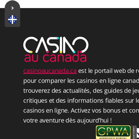
casinoaucanada.ca
est le portail web de 
pour comparer les casinos en ligne canad
trouverez des actualités, des guides de je
critiques et des informations fiables sur l
casinos en ligne. Activez vos bonus et 
votre aventure dès aujourd’hui !