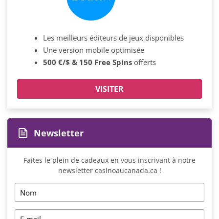
Les meilleurs éditeurs de jeux disponibles
Une version mobile optimisée
500 €/$ & 150 Free Spins
offerts
VISITER
Newsletter
Faites le plein de cadeaux en vous inscrivant à notre
newsletter casinoaucanada.ca !