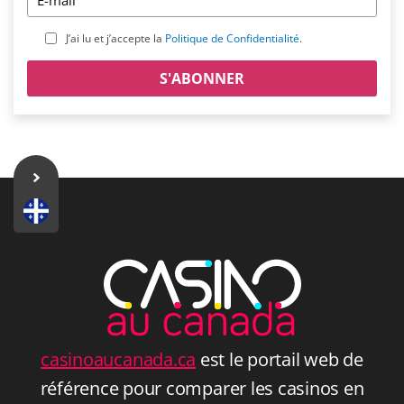
J’ai lu et j’accepte la
Politique de Confidentialité
.
casinoaucanada.ca
est le portail web de
référence pour comparer les casinos en