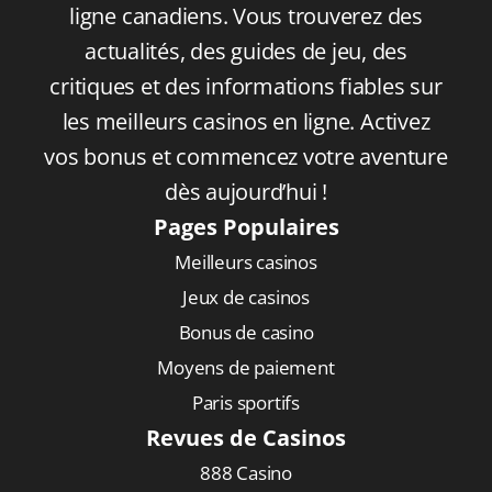
ligne canadiens. Vous trouverez des
actualités, des guides de jeu, des
critiques et des informations fiables sur
les meilleurs casinos en ligne. Activez
vos bonus et commencez votre aventure
dès aujourd’hui !
Pages Populaires
Meilleurs casinos
Jeux de casinos
Bonus de casino
Moyens de paiement
Paris sportifs
Revues de Casinos
888 Casino